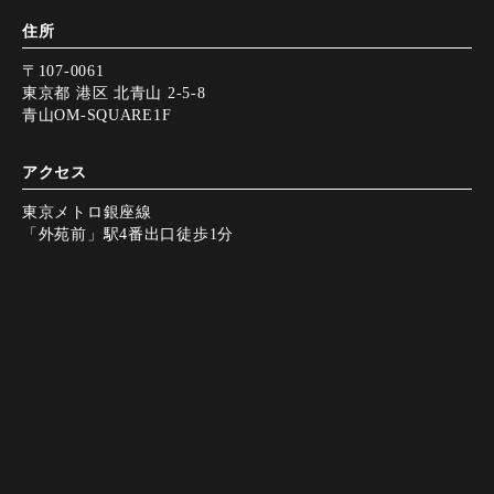
住所
〒107-0061
東京都 港区 北青山 2-5-8
青山OM-SQUARE1F
アクセス
東京メトロ銀座線
「外苑前」駅4番出口徒歩1分
営業時間
11:30～23:30（22:30 L.O.）
Instagram
Instagram
tap to call
tap to call
Reservation
Reservation
定休日
無休
決済方法