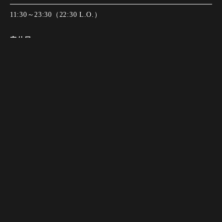
11:30～23:30（22:30 L.O.）
定休日
無休
Instagram
Instagram
tap to call
tap to call
Reservation
Reservation
決済方法
備考
全席禁煙（店舗外に設置有）
サービスチャージ10%