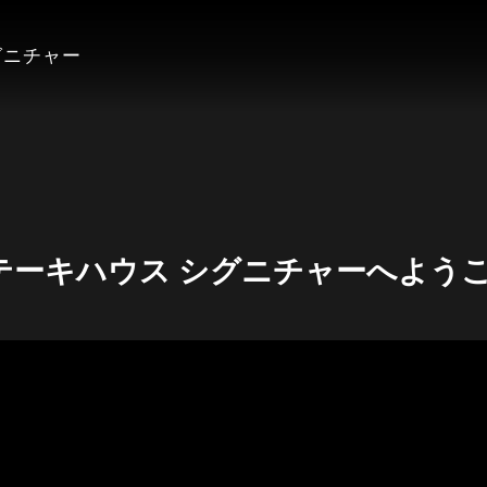
グニチャー
テーキハウス シグニチャーへよう