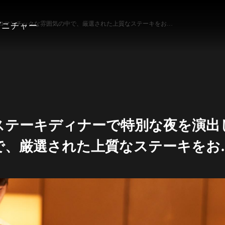
 ロマンチックな雰囲気の中で、厳選された上質なステーキをお…
グニチャー
ステーキディナーで特別な夜を演出
で、厳選された上質なステーキをお