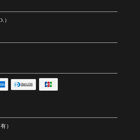
.O.）
置有）