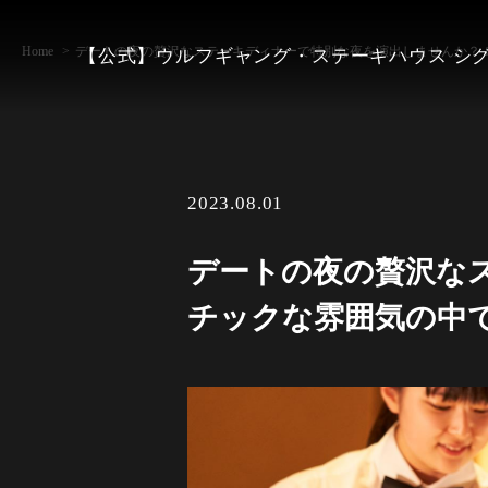
Home
デートの夜の贅沢なステーキディナーで特別な夜を演出しませんか？
【公式】ウルフギャング・ステーキハウス シ
2023.08.01
デートの夜の贅沢な
チックな雰囲気の中